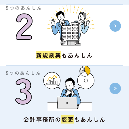
新規創業
も
あんしん
会計事務所の
変更
も
あんしん