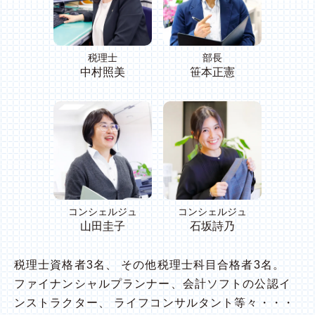
税理士
部長
中村照美
笹本正憲
コンシェルジュ
コンシェルジュ
山田圭子
石坂詩乃
税理士資格者3名、 その他税理士科目合格者3名。
ファイナンシャルプランナー、会計ソフトの公認イ
ンストラクター、 ライフコンサルタント等々・・・