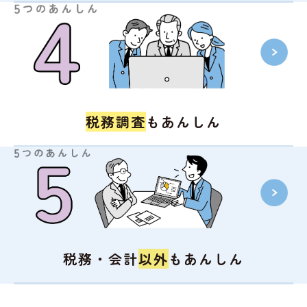
税務調査
も
あんしん
税務・会計
以外
も
あんしん